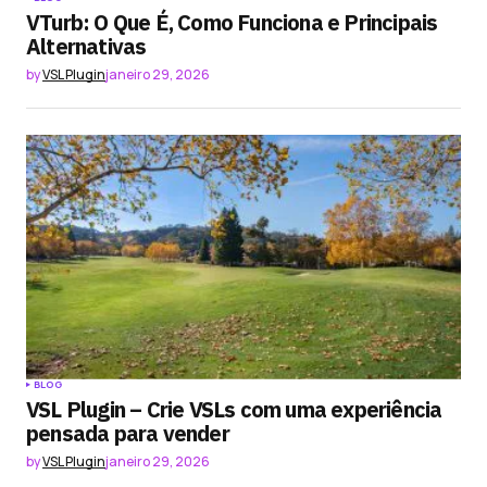
VTurb: O Que É, Como Funciona e Principais
Alternativas
by
VSL Plugin
janeiro 29, 2026
BLOG
VSL Plugin – Crie VSLs com uma experiência
pensada para vender
by
VSL Plugin
janeiro 29, 2026