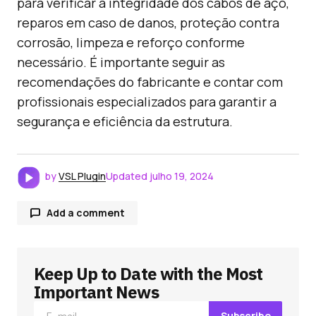
para verificar a integridade dos cabos de aço,
reparos em caso de danos, proteção contra
corrosão, limpeza e reforço conforme
necessário. É importante seguir as
recomendações do fabricante e contar com
profissionais especializados para garantir a
segurança e eficiência da estrutura.
by
VSL Plugin
Updated
julho 19, 2024
Add a comment
Keep Up to Date with the Most
O seu endereço de e-mail não será publicado.
Campos obrigatórios são marcados com
*
Important News
Subscribe