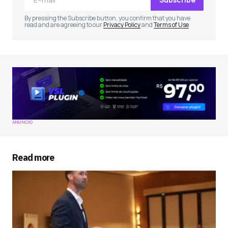
Comment
*
By pressing the Subscribe button, you confirm that you have
read and are agreeing to our
Privacy Policy
and
Terms of Use
Your Name
*
Your E-mail
*
ANÚNCIO
Salvar meus dados neste navegador para a
próxima vez que eu comentar.
Read more
Submit Comment