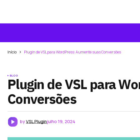
Início
Plugin de VSL para WordPress: Aumente suas Conversões
BLOG
Plugin de VSL para W
Conversões
by
VSL Plugin
julho 19, 2024