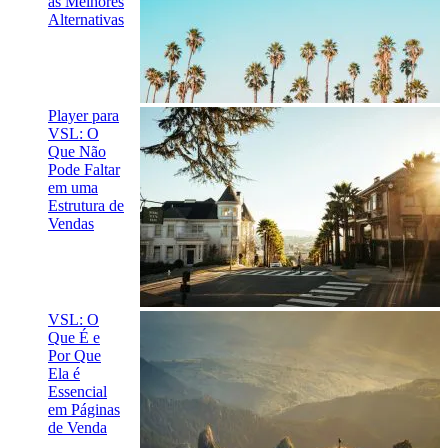
as Melhores
Alternativas
Player para
VSL: O
Que Não
Pode Faltar
em uma
Estrutura de
Vendas
VSL: O
Que É e
Por Que
Ela é
Essencial
em Páginas
de Venda