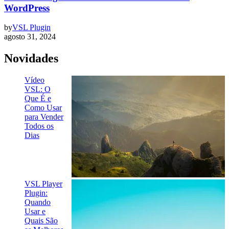
WordPress
by
VSL Plugin
agosto 31, 2024
Novidades
Vídeo
VSL: O
Que É e
Como Usar
para Vender
Todos os
Dias
VSL Player
Plugin:
Quando
Usar e
Quais São