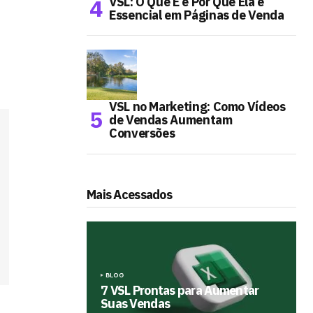
VSL: O Que É e Por Que Ela é
Essencial em Páginas de Venda
VSL no Marketing: Como Vídeos
de Vendas Aumentam
Conversões
Mais Acessados
BLOG
7 VSL Prontas para Aumentar
Suas Vendas