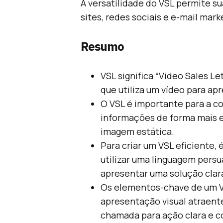
A versatilidade do VSL permite s
sites, redes sociais e e-mail mark
Resumo
VSL significa “Video Sales Le
que utiliza um vídeo para ap
O VSL é importante para a c
informações de forma mais e
imagem estática.
Para criar um VSL eficiente,
utilizar uma linguagem persu
apresentar uma solução clara
Os elementos-chave de um V
apresentação visual atraent
chamada para ação clara e c